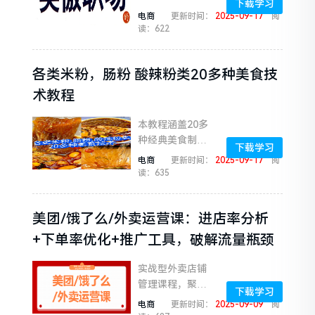
下载学习
电商
更新时间：
2025-09-17
阅
读：622
各类米粉，肠粉 酸辣粉类20多种美食技
术教程
本教程涵盖20多
种经典美食制作
下载学习
技术，从选材到
电商
更新时间：
2025-09-17
阅
烹饪，详细步骤
读：635
一应俱全。无论
你是新手还是厨
美团/饿了么/外卖运营课：进店率分析
艺达人，都能轻
松掌握地道风
+下单率优化+推广工具，破解流量瓶颈
味，开启...
实战型外卖店铺
管理课程，聚焦
下载学习
数据驱动运营与
电商
更新时间：
2025-09-09
阅
平台规则应用。