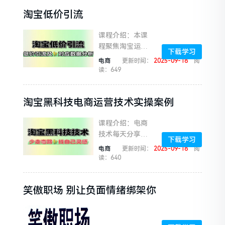
低价引流玩法及
淘宝低价引流
注意事项，再教
你用生意参谋市
课程介绍：本课
场排行、...
程聚焦淘宝运营
下载学习
核心，从多维度
电商
更新时间：
2025-09-18
阅
助力商家提升业
读：649
绩。先解析淘宝
低价引流玩法及
淘宝黑科技电商运营技术实操案例
注意事项，再教
你用生意参谋市
课程介绍：电商
场排行、...
技术每天分享最
下载学习
新2021-2025专
电商
更新时间：
2025-09-18
阅
栏课程最新的技
读：640
术永远掌握在少
数人手里当你还
笑傲职场 别让负面情绪绑架你
在找方法的时
候，别人已经在
数...