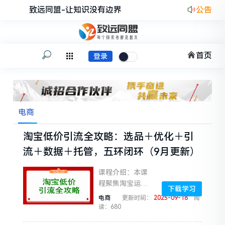
致远同盟-让知识没有边界
公告
首页
登录
电商
淘宝低价引流全攻略：选品＋优化＋引
流＋数据＋托管，五环闭环（9月更新）
课程介绍：本课
程聚焦淘宝运营
下载学习
核心，从多维度
电商
更新时间：
2025-09-18
阅
助力商家提升业
读：680
绩。先解析淘宝