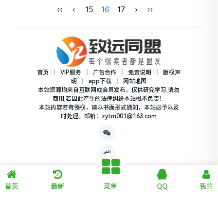
‹‹
‹
15
16
17
›
››
具体内容就领取
官方给我们派送
的素材发...
首页
｜
VIP服务
｜
广告合作
｜
免责说明
｜
版权声
明
｜
app下载
｜
网站地图
本站资源均来自互联网或会员发布，仅供研究学习,请勿
商用,若因此产生的法律纠纷本站概不负责！
本站内容若有侵权，请以书面形式通知，本站必予以及
时处理。邮箱：zytm001@163.com
首页
最新
菜单
QQ
我的
Copyright © 2012-2025 致远同盟 版权所有
豫ICP备
2024082287号