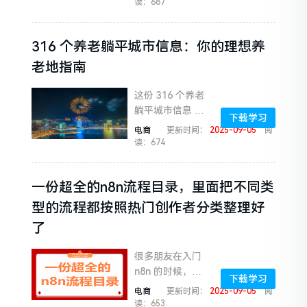
读：687
课程从基础数据
分析（进店率、
316 个养老躺平城市信息：你的理想养
下单率拆解）切
入，覆盖美团/饿
老地指南
了么双...
这份 316 个养老
躺平城市信息 P
下载学习
DF 文档汇集了
电商
更新时间：
2025-09-05
阅
全国 316 个城市
读：674
在养老与生活舒
适度方面的综合
一份超全的n8n流程目录，里面把不同类
信息，旨在帮助
有养老...
型的流程都按照热门创作者分类整理好
了
很多朋友在入门
n8n 的时候，都
下载学习
会遇到一个问
电商
更新时间：
2025-09-05
阅
题：学了触发
读：653