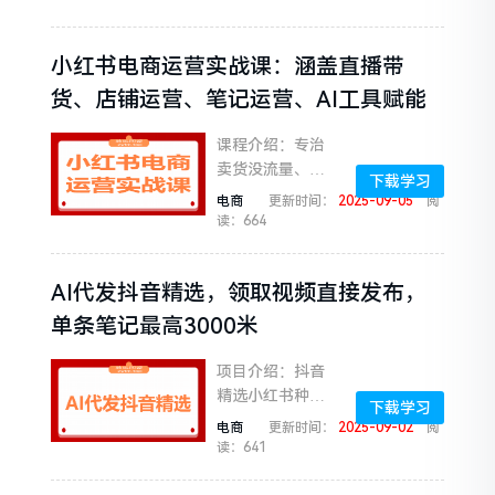
器、循环、条件
判断这些基础知
小红书电商运营实战课：涵盖直播带
识，但不知道怎
么真正用起来。
货、店铺运营、笔记运营、AI工具赋能
说白了...
课程介绍：专治
卖货没流量、不
下载学习
会开播的痛点!从
电商
更新时间：
2025-09-05
阅
注册店铺到直播
读：664
间人气翻倍，手
把手教实战：手
AI代发抖音精选，领取视频直接发布，
机/电脑开播全流
程拆解、爆款标
单条笔记最高3000米
题文...
项目介绍：抖音
精选小红书种草
下载学习
推广项目，一条
电商
更新时间：
2025-09-02
阅
视频能赚几块、
读：641
几十、几百，几
千，我们要做的