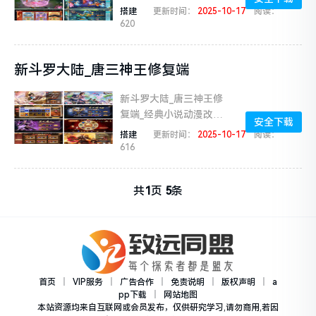
关手游_Linux服务端_通
搭建
更新时间：
2025-10-17
阅读：
用视频架设教程_GM授权
620
网页后台_运营网页后台...
新斗罗大陆_唐三神王修复端
新斗罗大陆_唐三神王修
复端_经典小说动漫改编
安全下载
卡牌回合手游_Linux手工
搭建
更新时间：
2025-10-17
阅读：
服务端_通用视频教程_运
616
营后台_GM授权后台工
具...
共
1
页
5
条
首页
｜
VIP服务
｜
广告合作
｜
免责说明
｜
版权声明
｜
a
pp下载
｜
网站地图
本站资源均来自互联网或会员发布，仅供研究学习,请勿商用,若因