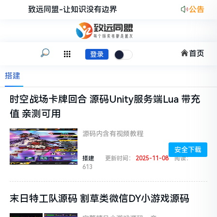
致远同盟-让知识没有边界
公告
首页
登录
搭建
时空战场卡牌回合 源码Unity服务端Lua 带充
值 亲测可用
源码内含有视频教程
安全下载
搭建
更新时间：
2025-11-08
阅读：
613
末日特工队源码 割草类微信DY小游戏源码