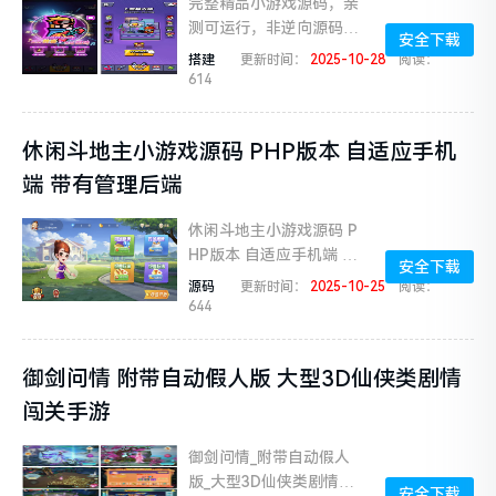
完整精品小游戏源码，亲
测可运行，非逆向源码，
安全下载
适配各主流平台，可用于
搭建
更新时间：
2025-10-28
阅读：
学习、二次开发【cocos
614
源码介绍】开发工具:coc
o...
休闲斗地主小游戏源码 PHP版本 自适应手机
端 带有管理后端
休闲斗地主小游戏源码 P
HP版本 自适应手机端 带
安全下载
有管理后端该系统是一个
源码
更新时间：
2025-10-25
阅读：
基于PHP+MySQL进行开
644
发的斗地主小游戏。系...
御剑问情 附带自动假人版 大型3D仙侠类剧情
闯关手游
御剑问情_附带自动假人
版_大型3D仙侠类剧情闯
安全下载