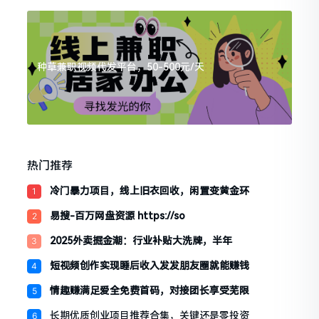
种草兼职视频代发平台，50-500元/天
热门推荐
冷门暴力项目，线上旧衣回收，闲置变黄金环
1
易搜-百万网盘资源 https://so
2
2025外卖掘金潮：行业补贴大洗牌，半年
3
短视频创作实现睡后收入发发朋友圈就能赚钱
4
情趣赚满足爱全免费首码，对接团长享受芜限
5
长期优质创业项目推荐合集，关键还是零投资
6