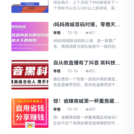
项目简介：上个月花了980块钱买了一
个号称可以日入500以上的项目，亲测2
0天，收益5000多，算是个苦力小项
目，每天埋头苦干也能挣个200左右，
i妈妈商城首码对接，零撸天花
当天挣当天就
板，各平台一条线滑落，赶快
零撸
⋅
10-18
⋅
651
激活占位
i妈妈商城首码刚刚上线，是一款集广
告、商城消费与团队裂变于一体的创新
型平/台。用户无需投入任何费用，只需
完成简単操作，就能解锁多层收溢体
自从做直播有了抖音 黑科技云
系，实现每天轻松赚取四位
端商城，搞副业就算失业了也
零撸
⋅
10-16
⋅
652
不怕！
最近遇到一个和我一起玩抖音的朋友，
他是直播带货的，我问他直播带货干的
怎么样了，他一肚子抱怨。说抖音现在
太严了，天天直播没有人看，贷没有人
惊！省赚商城第一杯羹竟藏这
买，看看人家直播间不停的
些秘诀！
零撸
⋅
10-15
⋅
659
惊！省赚商城第一杯羹竟藏这些秘诀！
在如今这个电商如繁星般璀璨的时代，
省赚商城宛如一颗冉冉升起的新星，吸