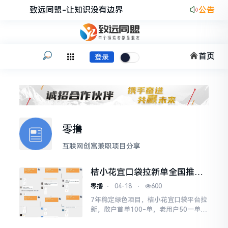
致远同盟-让知识没有边界
公告
首页
登录
零撸
互联网创富兼职项目分享
桔小花宜口袋拉新单全国推广
团队长代理月入过万
零撸
⋅
04-18
⋅
600
7年稳定绿色项目，桔小花宜口袋平台拉
新，散户首单100-单，老用户50一单单
人可做100多次，团队长价格可谈,无需