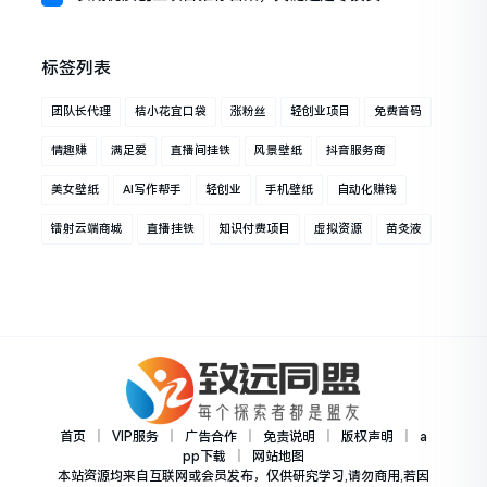
标签列表
团队长代理
桔小花宜口袋
涨粉丝
轻创业项目
免费首码
情趣赚
满足爱
直播间挂铁
风景壁纸
抖音服务商
美女壁纸
AI写作帮手
轻创业
手机壁纸
自动化赚钱
镭射云端商城
直播挂铁
知识付费项目
虚拟资源
苗灸液
首页
｜
VIP服务
｜
广告合作
｜
免责说明
｜
版权声明
｜
a
pp下载
｜
网站地图
本站资源均来自互联网或会员发布，仅供研究学习,请勿商用,若因