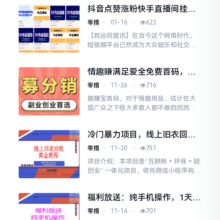
垫付，单人操作收益5000+，带团月入
抖音点赞涨粉快手直播间挂铁
过万，一
之抖音 黑科技云端商城自助下
零撸
⋅
01-16
⋅
622
单平台
【致远同盟讯】在当今这个网络时代，
短视频平台已然成为大众娱乐和社交的
重要阵地，抖音和快手更是其中的佼佼
者。然而，在这些热门平台的繁荣背
情趣赚满足爱全免费首码，对
后，却隐藏着一个神秘的工具
接团长享受芜限代扶持
零撸
⋅
11-26
⋅
716
趣赚宝首码，对于情趣用品，估计在大
庭广众之下绝大多数人都不敢侃侃而
谈，说这个成人情趣用品的感受怎么
样，甚至绝大多数人也不会承认自己使
冷门暴力项目，线上旧衣回
用过成人情趣用品。但从实际情
收，闲置变黄金环保又利民，
零撸
⋅
11-20
⋅
751
日入1000+
项目介绍：本项目是“互联网 + 环保 + 轻
创业” 一体化项目，依托微信小程序构建
旧衣回收、分拣再生至价值变现的全链
条服务体系，同步实现闲置资源环保处
福利放送：纯手机操作，1天
理与长期被
100+的小白项目，非常简单！
零撸
⋅
11-14
⋅
701