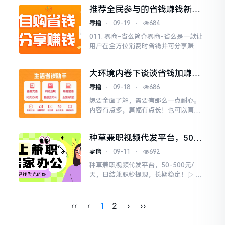
引着无数创业者和消费者的目光。大家
推荐全民参与的省钱赚钱新方
都渴望在这片充满商机的土
案
零撸
⋅
09-19
⋅
684
011. 雾商-省么简介雾商-省么是一款让
用户在全方位消费时省钱并可分享赚钱
的小程序。用户通过小程序（包含20
+省钱渠道，涉及生活方方面面），可以
大环境内卷下谈谈省钱加赚钱
率先领取到商家
的话题之雾商(省么)项目介绍
零撸
⋅
09-18
⋅
686
想要全面了解，需要有那么一点耐心。
内容有点多，篇幅有点长！也可以直接
进入商城查看。1、 雾商是什么？雾商
——目前行业内最热门的既可以省钱，
种草兼职视频代发平台，50-
又可以赚钱的风口项目
500元/天，日结兼职秒提现，
零撸
⋅
09-11
⋅
692
长期稳定！
种草兼职视频代发平台，50-500元/
天，日结兼职秒提现，长期稳定！▷ 工
作内容 1.平台提供视频，领取视频转发
到某音、某手和某红书（素材合法合
规）2.项目长期
‹‹
‹
1
2
›
››