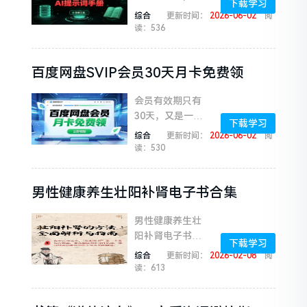
下载学习
效用好 AI 工
综合
更新时间：
2026-06-02
阅
具，已成为 B2B
读：536
市场人提升效
率、突破创意瓶
百度网盘SVIP会员30天月卡免费领
颈、精准触达客
户的核心能力...
会员有效期只有
30天，又是一个
下载学习
信息差，推荐上
综合
更新时间：
2026-06-02
阅
架或者自用！按
读：530
链接里的提示发
完口令后 需点击
男性健康养生壮阳补肾电子书合集
待领取立减卷 即
可领取成功
男性健康养生壮
阳补肾电子书合
下载学习
集系统整合中医
综合
更新时间：
2026-02-08
阅
理论与现代健康
读：613
管理理念，涵盖
肾虚辨证(阴虚/