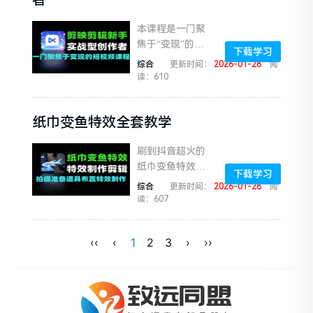
品切...
本课程是一门聚
焦于“变现”的短
下载学习
视频全链路实战
综合
更新时间：
2026-01-28
阅
课程。课程采用
读：610
“手把手”教学模
覆盖三大核心板
纸巾变鱼特效全套教学
块：剪辑技能与
爆款制作（从剪
刷到抖音超火的
映会...
纸巾变鱼特效是
下载学习
不是超惊艳？想
综合
更新时间：
2026-01-28
阅
拍同款发圈、发
读：607
短视频吸睛，却
觉得特效制作要
‹‹
‹
1
2
3
›
››
专业剪辑、懂复
杂软件，怕自己
学不会？...