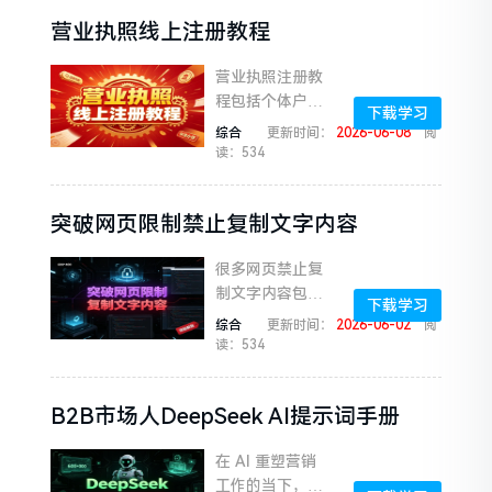
改善肩颈腰背问
营业执照线上注册教程
题、提升精力状
态、调节情绪，
营业执照注册教
实现...
程包括个体户办
下载学习
理营业执照流程
综合
更新时间：
2026-06-08
阅
企业公司营业执
读：534
照办理详细流程
营业执照办理需
突破网页限制禁止复制文字内容
要准备的资料、
注意事项
很多网页禁止复
制文字内容包括
下载学习
百度网盘、个别
综合
更新时间：
2026-06-02
阅
论坛、一些在线
读：534
文档等等但其实
这个功能一个插
B2B市场人DeepSeek AI提示词手册
件就搞定了
在 AI 重塑营销
工作的当下，高