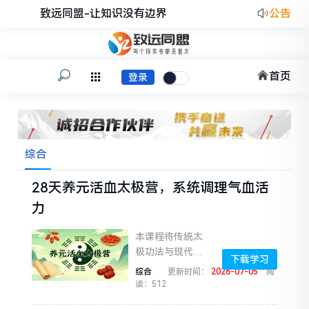
致远同盟-让知识没有边界
公告
首页
登录
综合
28天养元活血太极营，系统调理气血活
力
本课程将传统太
极功法与现代运
下载学习
动科学相结合，
综合
更新时间：
2026-07-05
阅
设计28天系统训
读：512
练计划,帮助学员