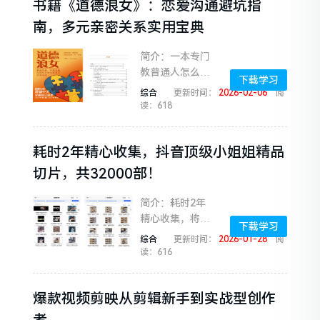
书籍《道德浪女》：恋爱沟通避坑指
阳虚)、食疗方
案、药膳配伍、
南，多元亲密关系实用宝典
穴位按...
简介：一本专门
教普通人怎么搞
下载学习
多边、开放关系
综合
更新时间：
2026-02-06
阅
的书，核心是互
读：618
相坦诚、说好规
矩、管好情绪，
耗时2年精心收集，抖音顶级小姐姐精品
不搞占有式的
爱。书里面有超
切片，共32000部！
多沟通、避...
简介：耗时2年
精心收集，将抖
下载学习
音上那些让人心
综合
更新时间：
2026-01-28
阅
跳加速、看过就
读：616
忘不掉的顶级小
姐姐瞬间，全部
爆款视频剪映从剪辑新手到实战型创作
打包在这里了，
整整32000部精
者